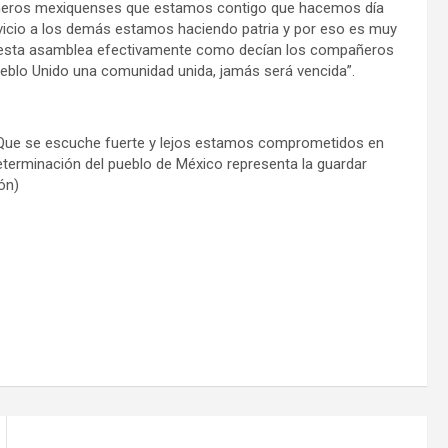
añeros mexiquenses que estamos contigo que hacemos día
rvicio a los demás estamos haciendo patria y por eso es muy
s esta asamblea efectivamente como decían los compañeros
pueblo Unido una comunidad unida, jamás será vencida”.
“Que se escuche fuerte y lejos estamos comprometidos en
eterminación del pueblo de México representa la guardar
ón)