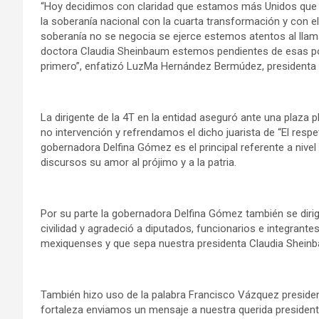
“Hoy decidimos con claridad que estamos más Unidos que
la soberanía nacional con la cuarta transformación y con e
soberanía no se negocia se ejerce estemos atentos al llama
doctora Claudia Sheinbaum estemos pendientes de esas polít
primero”, enfatizó LuzMa Hernández Bermúdez, presidenta 
La dirigente de la 4T en la entidad aseguró ante una plaza pl
no intervención y refrendamos el dicho juarista de “El respe
gobernadora Delfina Gómez es el principal referente a nive
discursos su amor al prójimo y a la patria.
Por su parte la gobernadora Delfina Gómez también se dirigi
civilidad y agradeció a diputados, funcionarios e integrante
mexiquenses y que sepa nuestra presidenta Claudia Sheinbaum
También hizo uso de la palabra Francisco Vázquez preside
fortaleza enviamos un mensaje a nuestra querida president