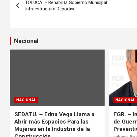
TOLUCA. – Rehabilita Gobierno Municipal
a
Infraestructura Deportiva
v
e
Nacional
g
a
c
i
ó
NACIONAL
NACIONAL
n
SEDATU. – Edna Vega Llama a
FGR. – I
d
Abrir más Espacios Para las
de Guerr
Mujeres en la Industria de la
Preventi
e
Construcción