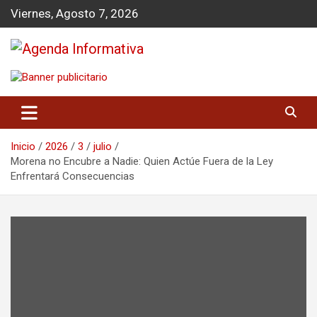
S
Viernes, Agosto 7, 2026
a
l
t
a
Agenda Informativa
r
a
l
c
o
Inicio
2026
3
julio
n
Morena no Encubre a Nadie: Quien Actúe Fuera de la Ley
t
Enfrentará Consecuencias
e
n
i
d
o