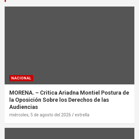
r
NACIONAL
MORENA. – Critica Ariadna Montiel Postura de
la Oposición Sobre los Derechos de las
Audiencias
miércoles, 5 de agosto del 2026
estrella