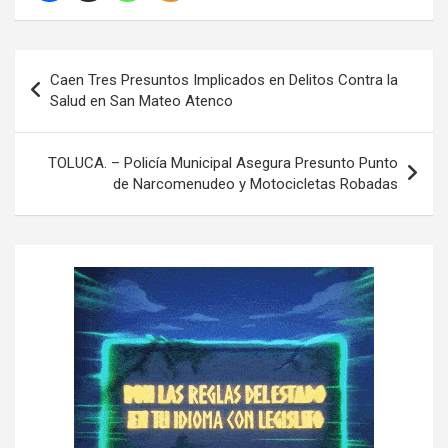
N
Caen Tres Presuntos Implicados en Delitos Contra la
a
Salud en San Mateo Atenco
v
e
TOLUCA. – Policía Municipal Asegura Presunto Punto
de Narcomenudeo y Motocicletas Robadas
g
a
c
i
ó
n
d
e