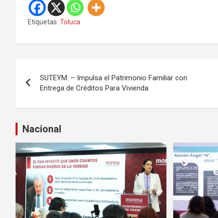
Etiquetas:
Toluca
N
SUTEYM. – Impulsa el Patrimonio Familiar con
a
Entrega de Créditos Para Vivienda
v
e
Nacional
g
a
c
i