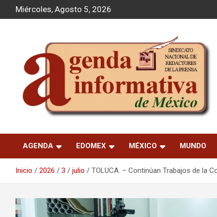
S
Miércoles, Agosto 5, 2026
a
l
t
a
r
a
l
c
o
n
t
Agenda Informativa
e
n
AGENDA
EDOMEX
MÉXICO
MUNDO
i
d
o
Inicio
2026
3
julio
TOLUCA. – Continúan Trabajos de la Co