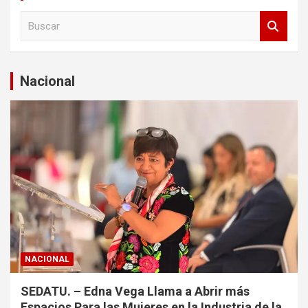
B
u
s
c
a
Nacional
r
NACIONAL
SEDATU. – Edna Vega Llama a Abrir más
Espacios Para las Mujeres en la Industria de la