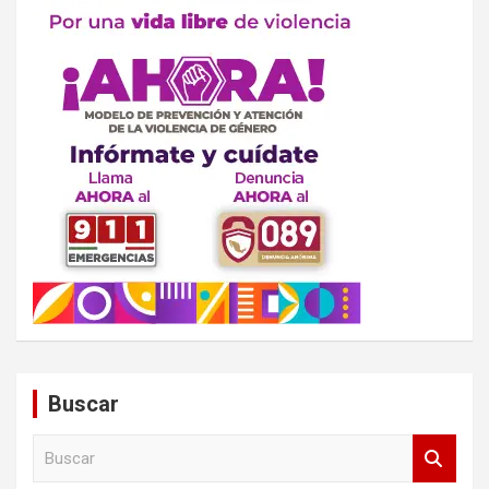
Buscar
B
u