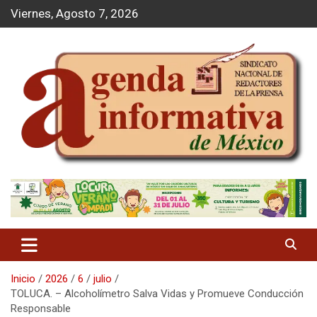
S
Viernes, Agosto 7, 2026
a
l
t
a
r
a
l
c
o
n
t
Agenda Informativa
e
n
i
d
o
Inicio
2026
6
julio
TOLUCA. – Alcoholímetro Salva Vidas y Promueve Conducción
Responsable