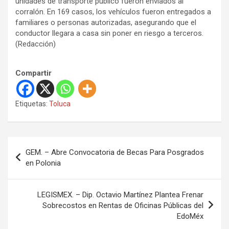
unidades de transporte público fueron enviados al
corralón. En 169 casos, los vehículos fueron entregados a
familiares o personas autorizadas, asegurando que el
conductor llegara a casa sin poner en riesgo a terceros.
(Redacción)
Compartir
Etiquetas:
Toluca
N
GEM. – Abre Convocatoria de Becas Para Posgrados
a
en Polonia
v
e
LEGISMEX. – Dip. Octavio Martínez Plantea Frenar
Sobrecostos en Rentas de Oficinas Públicas del
g
EdoMéx
a