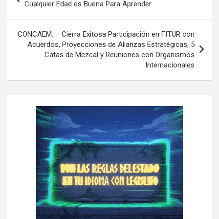
a
Cualquier Edad es Buena Para Aprender
v
e
CONCAEM. – Cierra Exitosa Participación en FITUR con
Acuerdos, Proyecciones de Alianzas Estratégicas, 5
g
Catas de Mezcal y Reuniones con Organismos
a
Internacionales
c
i
ó
n
d
e
e
n
t