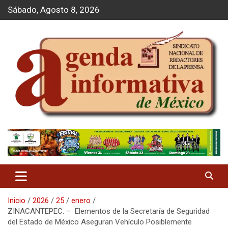
S
Sábado, Agosto 8, 2026
a
l
t
a
r
a
l
c
o
n
t
Agenda Informativa
e
n
i
d
o
Inicio
2026
25
enero
ZINACANTEPEC. – Elementos de la Secretaría de Seguridad
del Estado de México Aseguran Vehículo Posiblemente