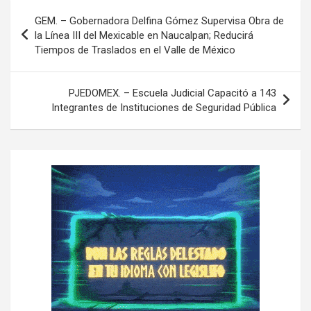
N
GEM. – Gobernadora Delfina Gómez Supervisa Obra de
a
la Línea III del Mexicable en Naucalpan; Reducirá
Tiempos de Traslados en el Valle de México
v
e
PJEDOMEX. – Escuela Judicial Capacitó a 143
g
Integrantes de Instituciones de Seguridad Pública
a
c
i
ó
n
d
e
e
n