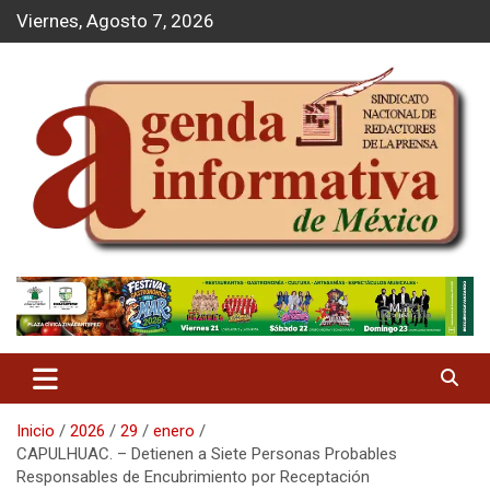
S
Viernes, Agosto 7, 2026
a
l
t
a
r
a
l
c
o
n
t
Agenda Informativa
e
n
i
d
o
Inicio
2026
29
enero
CAPULHUAC. – Detienen a Siete Personas Probables
Responsables de Encubrimiento por Receptación