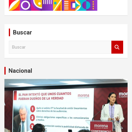
Buscar
B
u
s
c
a
Nacional
r