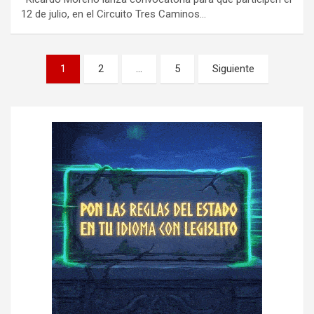
12 de julio, en el Circuito Tres Caminos…
P
1
2
…
5
Siguiente
a
g
i
n
a
c
i
ó
n
d
e