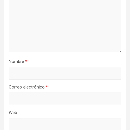
e
n
t
r
a
d
a
Nombre
*
s
Correo electrónico
*
Web