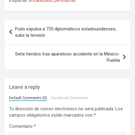
Etiquetas:
encabezado
,
periodistas
N
Putin expulsa a 755 diplomáticos estadounidenses,
a
sube la tensión
v
e
Siete heridos tras aparatoso accidente en la México-
Puebla
g
a
c
Leave a reply
i
Default Comments (0)
Facebook Comments
ó
Tu dirección de correo electrónico no será publicada.
Los
n
campos obligatorios están marcados con
*
d
Comentario
*
e