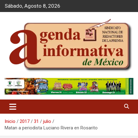
S
Sábado, Agosto 8, 2026
a
l
t
a
r
a
l
c
o
n
t
Agenda Informativa
e
n
i
d
o
Inicio
2017
31
julio
Matan a periodista Luciano Rivera en Rosarito