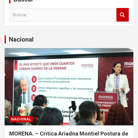
B
u
s
c
a
Nacional
r
NACIONAL
MORENA. – Critica Ariadna Montiel Postura de