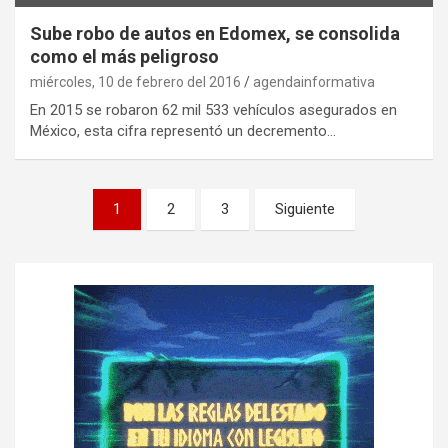
Sube robo de autos en Edomex, se consolida
como el más peligroso
miércoles, 10 de febrero del 2016
agendainformativa
En 2015 se robaron 62 mil 533 vehículos asegurados en
México, esta cifra representó un decremento…
P
1
2
3
Siguiente
a
g
i
n
a
c
i