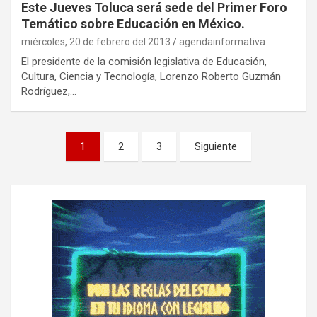
Este Jueves Toluca será sede del Primer Foro
Temático sobre Educación en México.
miércoles, 20 de febrero del 2013
agendainformativa
El presidente de la comisión legislativa de Educación,
Cultura, Ciencia y Tecnología, Lorenzo Roberto Guzmán
Rodríguez,…
P
1
2
3
Siguiente
a
g
i
n
a
c
i