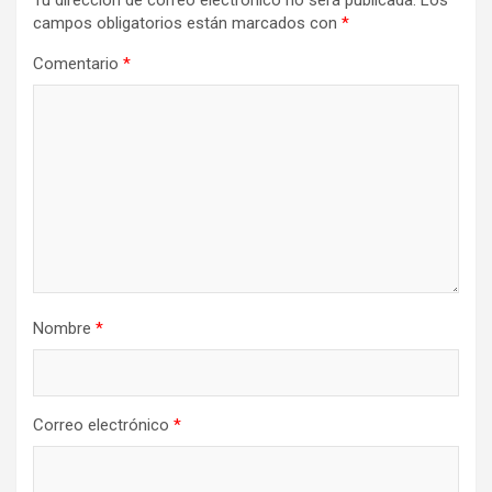
Tu dirección de correo electrónico no será publicada.
Los
ó
campos obligatorios están marcados con
*
n
Comentario
*
d
e
e
n
t
r
a
Nombre
*
d
a
s
Correo electrónico
*