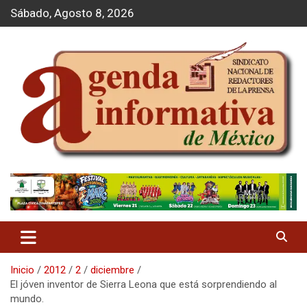
S
Sábado, Agosto 8, 2026
a
l
t
a
r
a
l
c
o
n
t
Agenda Informativa
e
n
i
d
o
Inicio
2012
2
diciembre
El jóven inventor de Sierra Leona que está sorprendiendo al
mundo.