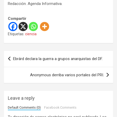
Redacción. Agenda Informativa.
Compartir
Etiquetas:
ciencia
N
Ebrárd declara la guerra a grupos anarquistas del DF.
a
v
Anonymous derriba varios portales del PRI.
e
g
a
Leave a reply
c
Default Comments (0)
Facebook Comments
i