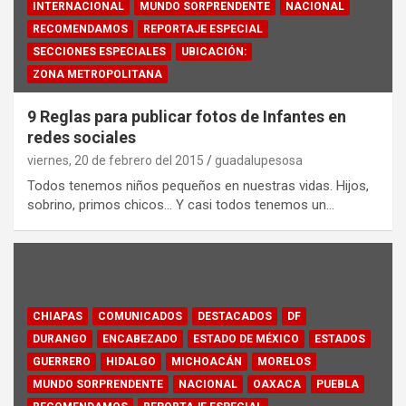
INTERNACIONAL
MUNDO SORPRENDENTE
NACIONAL
RECOMENDAMOS
REPORTAJE ESPECIAL
SECCIONES ESPECIALES
UBICACIÓN:
ZONA METROPOLITANA
9 Reglas para publicar fotos de Infantes en
redes sociales
viernes, 20 de febrero del 2015
guadalupesosa
Todos tenemos niños pequeños en nuestras vidas. Hijos,
sobrino, primos chicos… Y casi todos tenemos un…
CHIAPAS
COMUNICADOS
DESTACADOS
DF
DURANGO
ENCABEZADO
ESTADO DE MÉXICO
ESTADOS
GUERRERO
HIDALGO
MICHOACÁN
MORELOS
MUNDO SORPRENDENTE
NACIONAL
OAXACA
PUEBLA