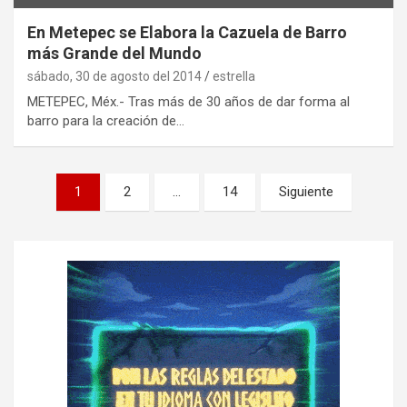
En Metepec se Elabora la Cazuela de Barro
más Grande del Mundo
sábado, 30 de agosto del 2014
estrella
METEPEC, Méx.- Tras más de 30 años de dar forma al
barro para la creación de…
P
1
2
…
14
Siguiente
a
g
i
n
a
c
i