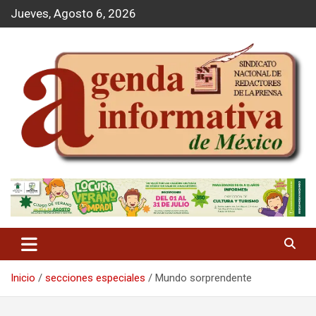
S
Jueves, Agosto 6, 2026
a
l
t
a
r
a
l
c
o
n
t
Agenda Informativa
e
n
i
d
o
Inicio
secciones especiales
Mundo sorprendente