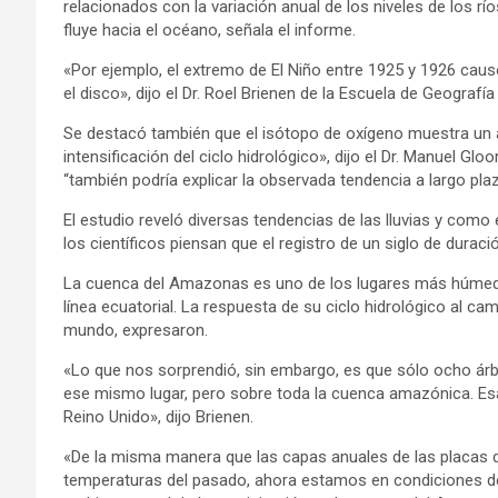
relacionados con la variación anual de los niveles de los río
fluye hacia el océano, señala el informe.
«Por ejemplo, el extremo de El Niño entre 1925 y 1926 caus
el disco», dijo el Dr. Roel Brienen de la Escuela de Geografía
Se destacó también que el isótopo de oxígeno muestra un 
intensificación del ciclo hidrológico», dijo el Dr. Manuel Gl
“también podría explicar la observada tendencia a largo plaz
El estudio reveló diversas tendencias de las lluvias y com
los científicos piensan que el registro de un siglo de durac
La cuenca del Amazonas es uno de los lugares más húmedos
línea ecuatorial. La respuesta de su ciclo hidrológico al cam
mundo, expresaron.
«Lo que nos sorprendió, sin embargo, es que sólo ocho árbol
ese mismo lugar, pero sobre toda la cuenca amazónica. E
Reino Unido», dijo Brienen.
«De la misma manera que las capas anuales de las placas de
temperaturas del pasado, ahora estamos en condiciones de 