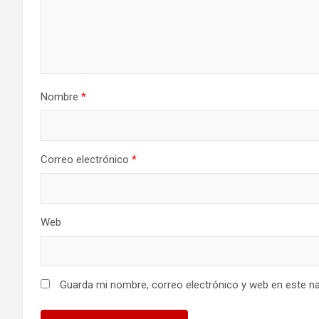
d
e
e
Nombre
*
n
t
Correo electrónico
*
r
a
Web
d
a
s
Guarda mi nombre, correo electrónico y web en este n