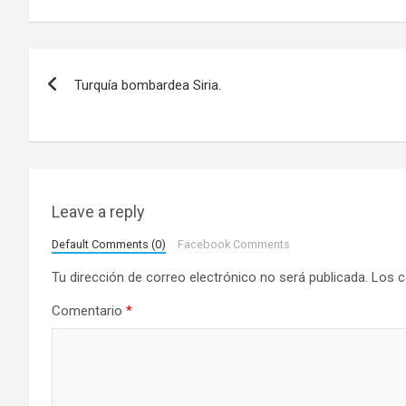
N
Turquía bombardea Siria.
a
v
e
g
Leave a reply
a
Default Comments (0)
Facebook Comments
Tu dirección de correo electrónico no será publicada.
Los c
c
Comentario
*
i
ó
n