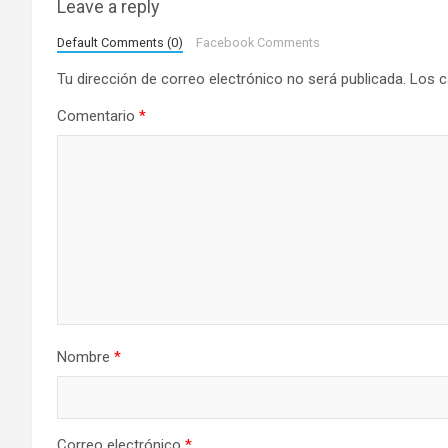
Leave a reply
a
Default Comments (0)
Facebook Comments
c
Tu dirección de correo electrónico no será publicada.
Los c
i
Comentario
*
ó
n
d
e
e
n
Nombre
*
t
r
Correo electrónico
*