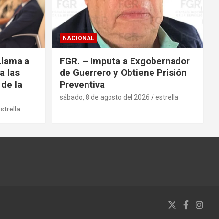
NACIONAL
Llama a
FGR. – Imputa a Exgobernador
a las
de Guerrero y Obtiene Prisión
 de la
Preventiva
sábado, 8 de agosto del 2026
estrella
strella