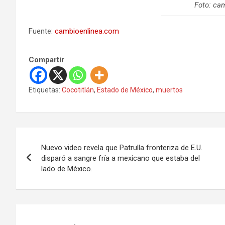
Foto: ca
Fuente:
cambioenlinea.com
Compartir
Etiquetas:
Cocotitlán
,
Estado de México
,
muertos
N
Nuevo video revela que Patrulla fronteriza de E.U.
a
disparó a sangre fría a mexicano que estaba del
lado de México.
v
e
g