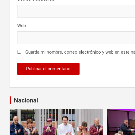
a
d
Web
a
s
Guarda mi nombre, correo electrónico y web en este n
Nacional