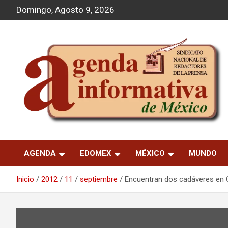
S
Domingo, Agosto 9, 2026
a
l
t
a
r
a
l
c
o
n
t
Agenda Informativa
e
n
AGENDA
EDOMEX
MÉXICO
MUNDO
i
d
o
Inicio
2012
11
septiembre
Encuentran dos cadáveres en C