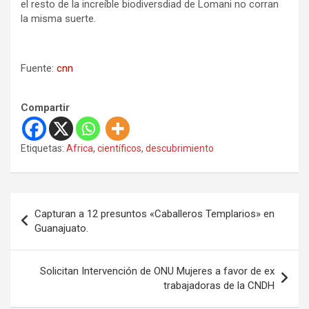
el resto de la increíble biodiversdiad de Lomani no corran
la misma suerte.
Fuente:
cnn
Compartir
Etiquetas:
Africa
,
científicos
,
descubrimiento
N
Capturan a 12 presuntos «Caballeros Templarios» en
a
Guanajuato.
v
e
Solicitan Intervención de ONU Mujeres a favor de ex
trabajadoras de la CNDH
g