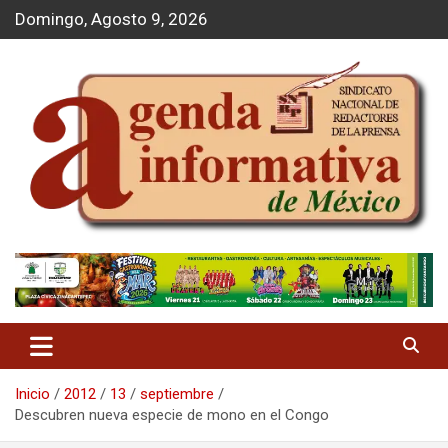
S
Domingo, Agosto 9, 2026
a
l
t
a
r
a
l
c
o
n
t
Agenda Informativa
e
n
i
d
o
Inicio
2012
13
septiembre
Descubren nueva especie de mono en el Congo