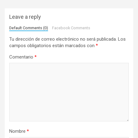
a
c
Leave a reply
i
Default Comments (0)
Facebook Comments
ó
Tu dirección de correo electrónico no será publicada.
Los
n
campos obligatorios están marcados con
*
d
Comentario
*
e
e
n
t
r
a
d
a
Nombre
*