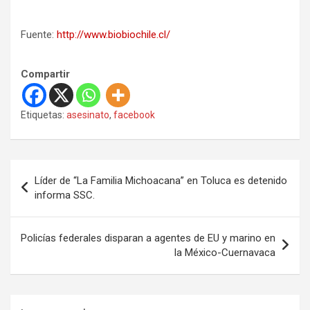
Fuente:
http://www.biobiochile.cl/
Compartir
Etiquetas:
asesinato
,
facebook
N
Líder de “La Familia Michoacana” en Toluca es detenido
a
informa SSC.
v
e
Policías federales disparan a agentes de EU y marino en
la México-Cuernavaca
g
a
c