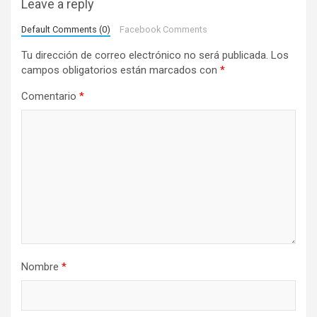
Leave a reply
i
Default Comments (0)
Facebook Comments
ó
Tu dirección de correo electrónico no será publicada.
Los
n
campos obligatorios están marcados con
*
d
Comentario
*
e
e
n
t
r
a
d
a
Nombre
*
s