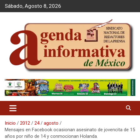
S
Sábado, Agosto 8, 2026
a
l
t
a
r
a
l
c
o
n
t
Agenda Informativa
e
n
i
d
o
Inicio
2012
24
agosto
Mensajes en Facebook ocasionan asesinato de jovencita de 15
años por niño de 14 y conmocionan Holanda.