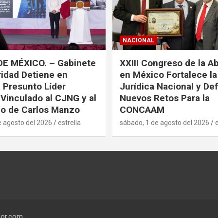
NACIONAL
DE MÉXICO. – Gabinete
XXIII Congreso de la A
idad Detiene en
en México Fortalece l
a Presunto Líder
Jurídica Nacional y De
 Vinculado al CJNG y al
Nuevos Retos Para la
o de Carlos Manzo
CONCAAM
e agosto del 2026
estrella
sábado, 1 de agosto del 2026
e
or.com