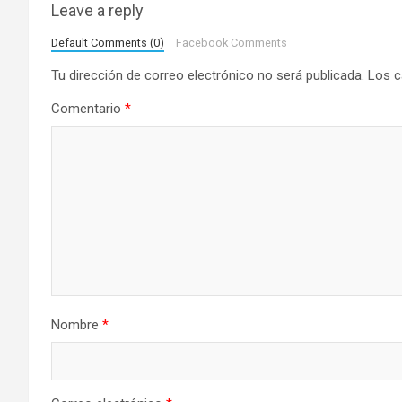
g
Leave a reply
a
Default Comments (0)
Facebook Comments
Tu dirección de correo electrónico no será publicada.
Los c
c
Comentario
*
i
ó
n
d
e
e
Nombre
*
n
t