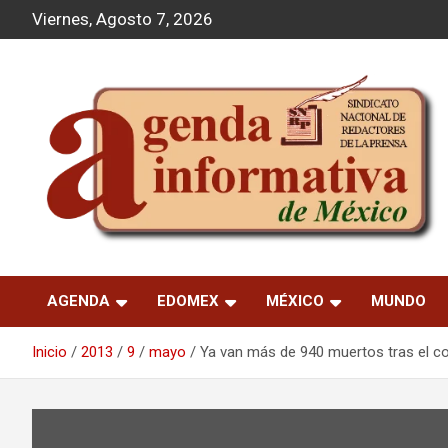
S
Viernes, Agosto 7, 2026
a
l
t
a
r
a
l
c
o
n
t
Agenda Informativa
e
n
AGENDA
EDOMEX
MÉXICO
MUNDO
i
d
o
Inicio
2013
9
mayo
Ya van más de 940 muertos tras el co