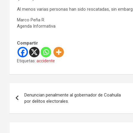
Al menos varias personas han sido rescatadas, sin embargo 
Marco Peña R.
Agenda Informativa
Compartir
Etiquetas:
accidente
N
Denuncian penalmente al gobernador de Coahuila
a
por delitos electorales.
v
e