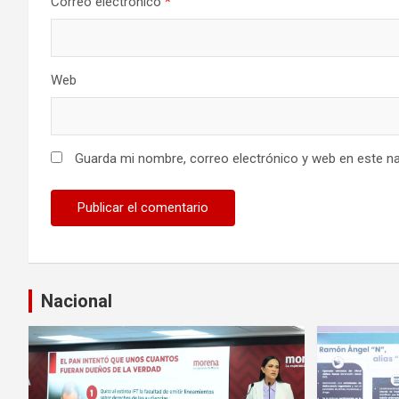
Correo electrónico
*
r
a
Web
d
a
s
Guarda mi nombre, correo electrónico y web en este n
Nacional