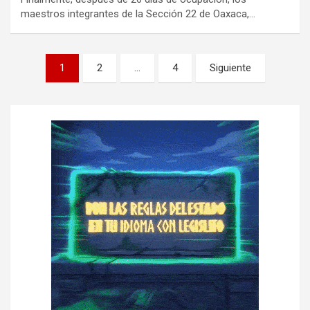
maestros integrantes de la Sección 22 de Oaxaca,…
P
1
2
…
4
Siguiente
a
g
i
n
a
c
i
ó
n
d
e