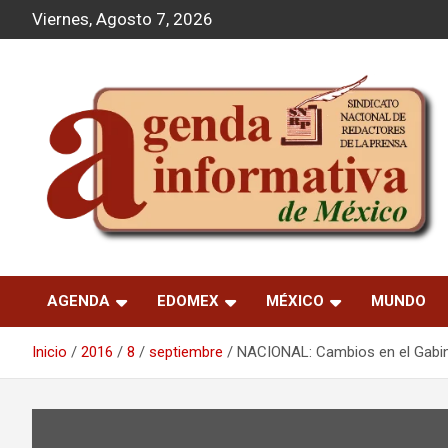
S
Viernes, Agosto 7, 2026
a
l
t
a
r
a
l
c
o
n
t
Agenda Informativa
e
n
AGENDA
EDOMEX
MÉXICO
MUNDO
i
d
o
Inicio
2016
8
septiembre
NACIONAL: Cambios en el Gabin