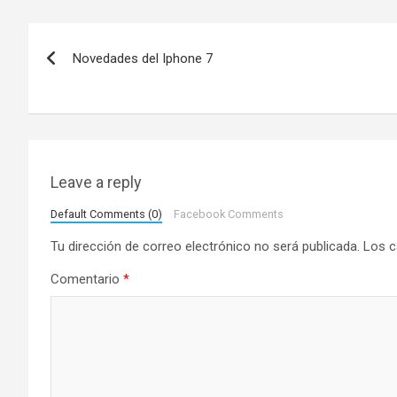
N
Novedades del Iphone 7
a
v
e
g
Leave a reply
a
Default Comments (0)
Facebook Comments
Tu dirección de correo electrónico no será publicada.
Los c
c
Comentario
*
i
ó
n