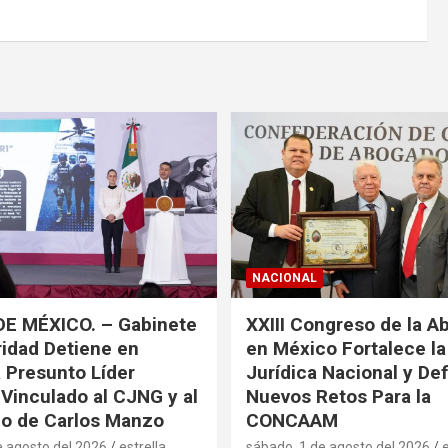
NACIONAL
DE MÉXICO. – Gabinete
XXIII Congreso de la A
idad Detiene en
en México Fortalece l
a Presunto Líder
Jurídica Nacional y De
 Vinculado al CJNG y al
Nuevos Retos Para la
o de Carlos Manzo
CONCAAM
e agosto del 2026
estrella
sábado, 1 de agosto del 2026
e