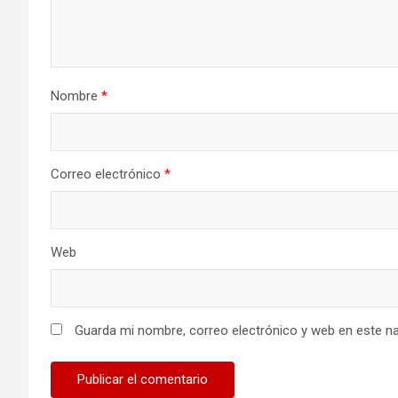
d
e
e
Nombre
*
n
t
Correo electrónico
*
r
a
Web
d
a
s
Guarda mi nombre, correo electrónico y web en este n