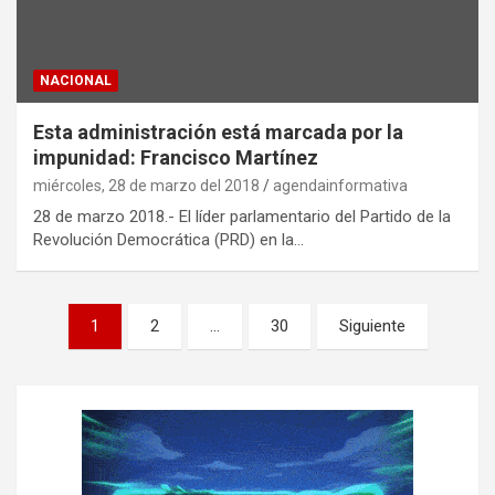
NACIONAL
Esta administración está marcada por la
impunidad: Francisco Martínez
miércoles, 28 de marzo del 2018
agendainformativa
28 de marzo 2018.- El líder parlamentario del Partido de la
Revolución Democrática (PRD) en la…
P
1
2
…
30
Siguiente
a
g
i
n