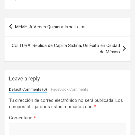
N
MEME: A Veces Quisiera Irme Lejos
a
v
CULTURA: Réplica de Capilla Sixtina, Un Éxito en Ciudad
e
de México
g
a
Leave a reply
c
i
Default Comments (0)
Facebook Comments
ó
Tu dirección de correo electrónico no será publicada.
Los
campos obligatorios están marcados con
*
n
d
Comentario
*
e