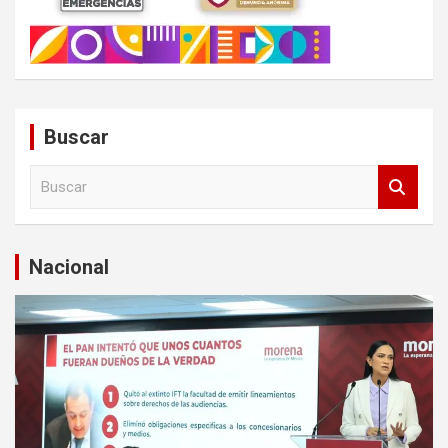
Buscar
B
u
s
c
a
Nacional
r