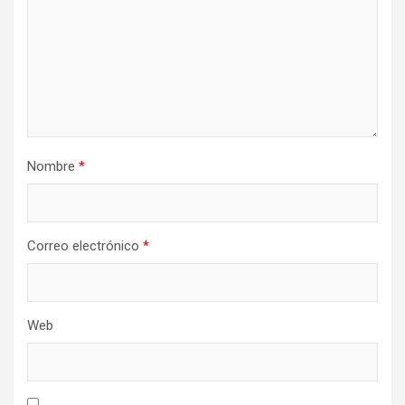
e
n
t
r
a
d
Nombre
*
a
s
Correo electrónico
*
Web