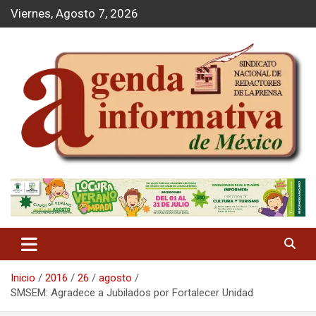
S
Viernes, Agosto 7, 2026
a
l
t
a
r
a
l
c
o
n
t
Agenda Informativa
e
n
i
d
o
Inicio
2016
26
agosto
SMSEM: Agradece a Jubilados por Fortalecer Unidad