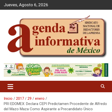
S
Jueves, Agosto 6, 2026
a
l
t
a
r
a
l
c
o
n
t
Agenda Informativa
e
n
i
d
o
Inicio
2017
29
enero
PRI EDOMEX: Declara CEPI Predictamen Procedente de Alfredo
del Mazo Maza Como Aspirante a Precandidato Único