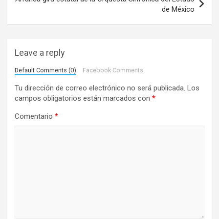
e
de México
g
a
Leave a reply
c
i
Default Comments (0)
Facebook Comments
ó
Tu dirección de correo electrónico no será publicada.
Los
campos obligatorios están marcados con
*
n
d
Comentario
*
e
e
n
t
r
a