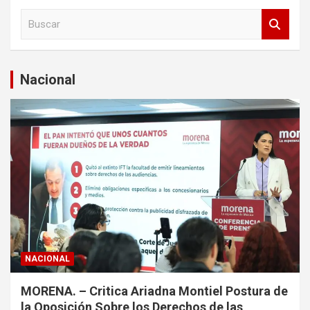
B
u
s
c
a
Nacional
r
NACIONAL
MORENA. – Critica Ariadna Montiel Postura de
la Oposición Sobre los Derechos de las