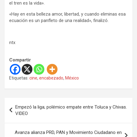
el tren es la vida».
«Hay en esta belleza amor, libertad, y cuando eliminas esa
ecuación es un panfleto de una realidad», finalizó.
ntx
Compartir
Etiquetas:
cine
,
encabezado
,
México
N
Empezó la liga; polémico empate entre Toluca y Chivas.
a
VIDEO
v
e
Avanza alianza PRD, PAN y Movimiento Ciudadano en