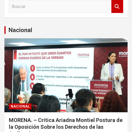
B
u
s
c
a
Nacional
r
NACIONAL
MORENA. – Critica Ariadna Montiel Postura de
la Oposición Sobre los Derechos de las