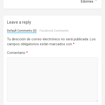
Edomex
g
a
c
Leave a reply
i
Default Comments (0)
Facebook Comments
ó
Tu dirección de correo electrónico no será publicada.
Los
n
campos obligatorios están marcados con
*
d
Comentario
*
e
e
n
t
r
a
d