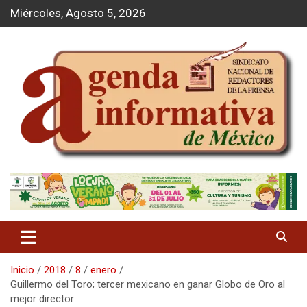
S
Miércoles, Agosto 5, 2026
a
l
t
a
r
a
l
c
o
n
t
Agenda Informativa
e
n
i
d
o
Inicio
2018
8
enero
Guillermo del Toro; tercer mexicano en ganar Globo de Oro al
mejor director