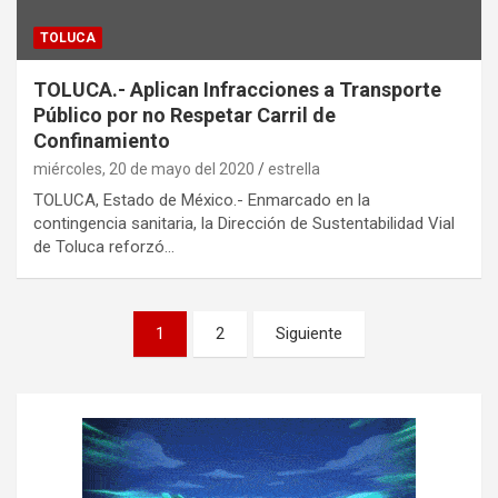
TOLUCA
TOLUCA.- Aplican Infracciones a Transporte
Público por no Respetar Carril de
Confinamiento
miércoles, 20 de mayo del 2020
estrella
TOLUCA, Estado de México.- Enmarcado en la
contingencia sanitaria, la Dirección de Sustentabilidad Vial
de Toluca reforzó…
P
1
2
Siguiente
a
g
i
n