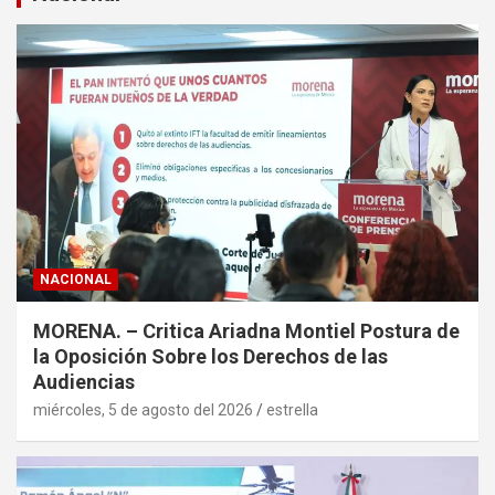
r
NACIONAL
MORENA. – Critica Ariadna Montiel Postura de
la Oposición Sobre los Derechos de las
Audiencias
miércoles, 5 de agosto del 2026
estrella