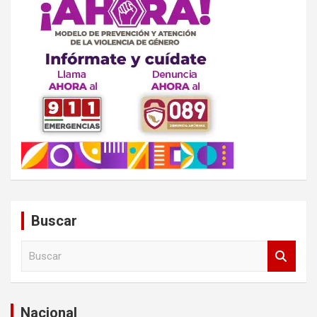
Buscar
B
u
s
c
a
Nacional