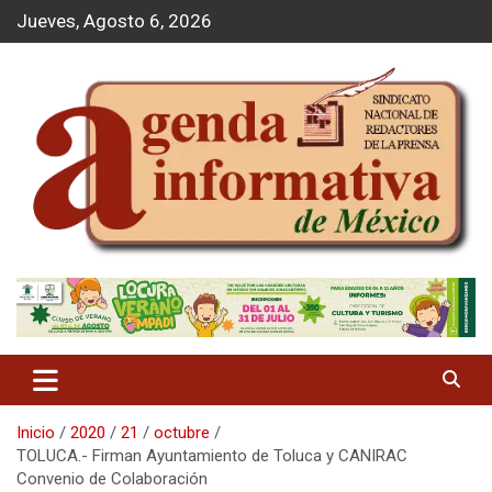
S
Jueves, Agosto 6, 2026
a
l
t
a
r
a
l
c
o
n
t
Agenda Informativa
e
n
i
d
o
Inicio
2020
21
octubre
TOLUCA.- Firman Ayuntamiento de Toluca y CANIRAC
Convenio de Colaboración