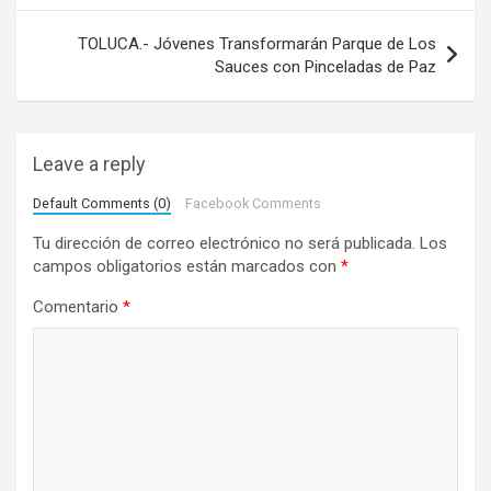
v
e
TOLUCA.- Jóvenes Transformarán Parque de Los
Sauces con Pinceladas de Paz
g
a
c
Leave a reply
i
Default Comments (0)
Facebook Comments
ó
Tu dirección de correo electrónico no será publicada.
Los
n
campos obligatorios están marcados con
*
d
Comentario
*
e
e
n
t
r