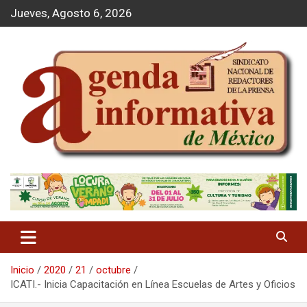
S
Jueves, Agosto 6, 2026
a
l
t
a
r
a
l
c
o
n
t
Agenda Informativa
e
n
i
d
o
Inicio
2020
21
octubre
ICATI.- Inicia Capacitación en Línea Escuelas de Artes y Oficios