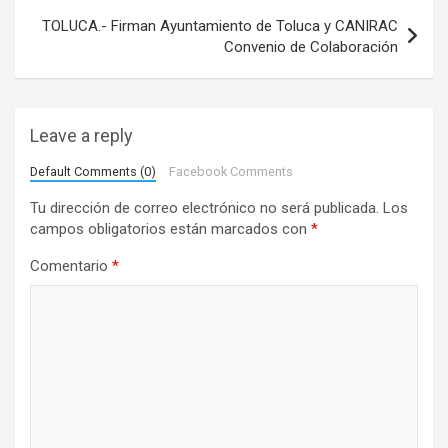
e
TOLUCA.- Firman Ayuntamiento de Toluca y CANIRAC
Convenio de Colaboración
g
a
c
Leave a reply
i
Default Comments (0)
Facebook Comments
ó
Tu dirección de correo electrónico no será publicada.
Los
n
campos obligatorios están marcados con
*
d
Comentario
*
e
e
n
t
r
a