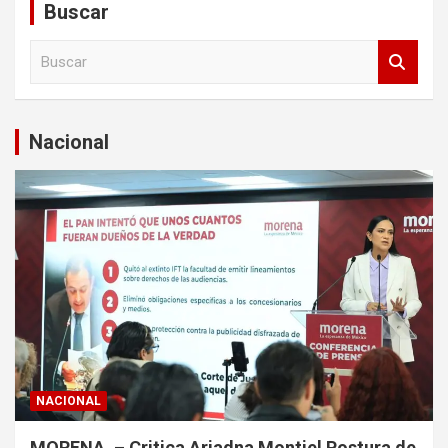
Buscar
B
u
s
c
a
Nacional
r
NACIONAL
MORENA. – Critica Ariadna Montiel Postura de