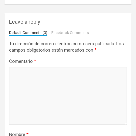
c
i
Leave a reply
ó
n
Default Comments (0)
Facebook Comments
d
Tu dirección de correo electrónico no será publicada.
Los
campos obligatorios están marcados con
*
e
e
Comentario
*
n
t
r
a
d
a
s
Nombre
*