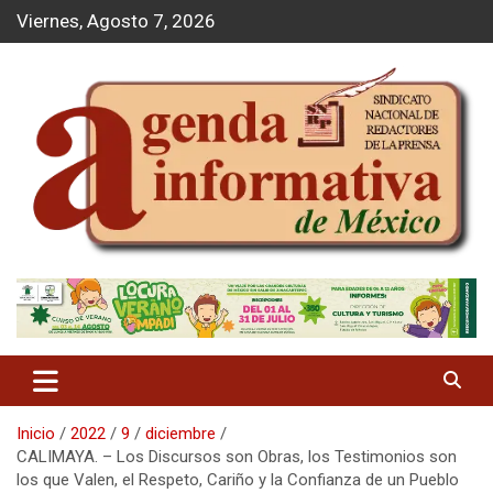
S
Viernes, Agosto 7, 2026
a
l
t
a
r
a
l
c
o
n
t
Agenda Informativa
e
n
i
d
o
Inicio
2022
9
diciembre
CALIMAYA. – Los Discursos son Obras, los Testimonios son
los que Valen, el Respeto, Cariño y la Confianza de un Pueblo