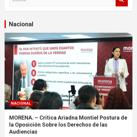
u
s
c
a
Nacional
r
NACIONAL
MORENA. – Critica Ariadna Montiel Postura de
la Oposición Sobre los Derechos de las
Audiencias