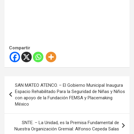
Compartir
N
SAN MATEO ATENCO. – El Gobierno Municipal Inaugura
a
Espacio Rehabilitado Para la Seguridad de Niñas y Niños
con apoyo de la Fundación FEMSA y Placemaking
v
México
e
g
SNTE. – La Unidad, es la Premisa Fundamental de
a
Nuestra Organización Gremial: Alfonso Cepeda Salas