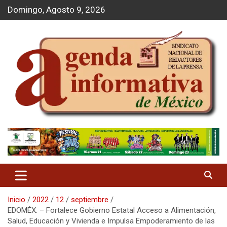
S
Domingo, Agosto 9, 2026
a
l
t
a
r
a
l
c
o
n
t
Agenda Informativa
e
n
i
d
o
Inicio
2022
12
septiembre
EDOMÉX. – Fortalece Gobierno Estatal Acceso a Alimentación,
Salud, Educación y Vivienda e Impulsa Empoderamiento de las