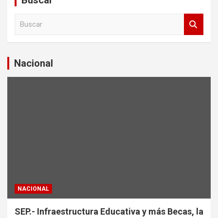
B
u
s
c
a
Nacional
r
NACIONAL
SEP.- Infraestructura Educativa y más Becas, la