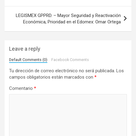
e
LEGISMEX GPPRD. – Mayor Seguridad y Reactivación
g
Económica, Prioridad en el Edomex: Omar Ortega
a
c
i
Leave a reply
ó
Default Comments (0)
Facebook Comments
n
Tu dirección de correo electrónico no será publicada.
Los
d
campos obligatorios están marcados con
*
e
Comentario
*
e
n
t
r
a