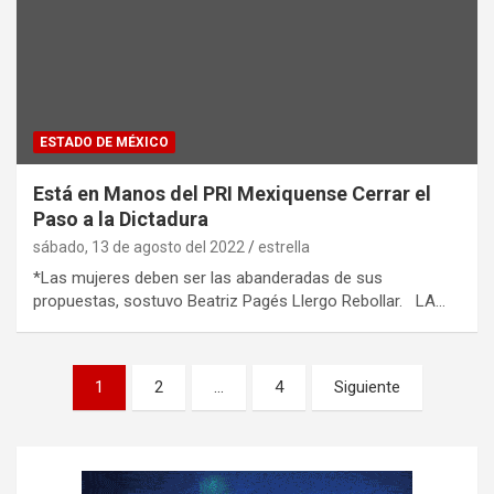
ESTADO DE MÉXICO
Está en Manos del PRI Mexiquense Cerrar el
Paso a la Dictadura
sábado, 13 de agosto del 2022
estrella
*Las mujeres deben ser las abanderadas de sus
propuestas, sostuvo Beatriz Pagés Llergo Rebollar. LA…
P
1
2
…
4
Siguiente
a
g
i