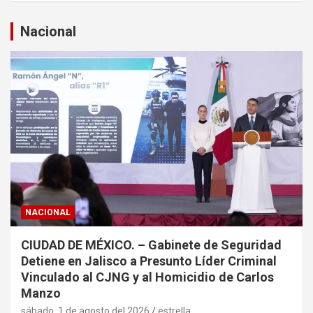
c
a
Nacional
r
NACIONAL
CIUDAD DE MÉXICO. – Gabinete de Seguridad
Detiene en Jalisco a Presunto Líder Criminal
Vinculado al CJNG y al Homicidio de Carlos
Manzo
sábado, 1 de agosto del 2026
estrella