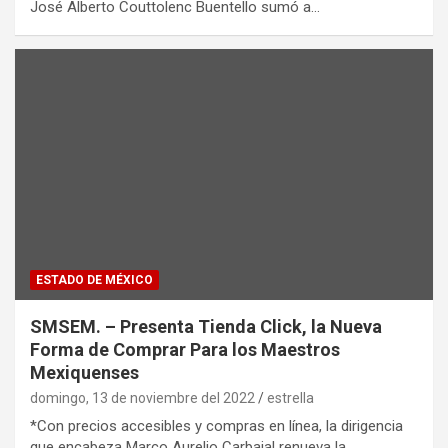
José Alberto Couttolenc Buentello sumó a…
ESTADO DE MÉXICO
SMSEM. – Presenta Tienda Click, la Nueva
Forma de Comprar Para los Maestros
Mexiquenses
domingo, 13 de noviembre del 2022
estrella
*Con precios accesibles y compras en línea, la dirigencia
que encabeza Marco Aurelio Carbajal renueva la…