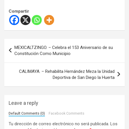
Compartir
N
MEXICALTZINGO. – Celebra el 153 Aniversario de su
a
Constitución Como Municipio
v
e
CALIMAYA. – Rehabilita Hernández Meza la Unidad
Deportiva de San Diego la Huerta
g
a
c
Leave a reply
i
Default Comments (0)
Facebook Comments
ó
Tu dirección de correo electrónico no será publicada.
Los
n