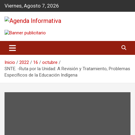
S
Viernes, Agosto 7, 2026
a
l
t
a
Agenda Informativa
r
a
l
c
o
Inicio
2022
16
octubre
n
SNTE. -Ruta por la Unidad: A Revisión y Tratamiento, Problemas
t
Específicos de la Educación Indígena
e
n
i
d
o