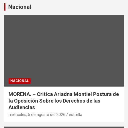
a
Nacional
r
NACIONAL
MORENA. – Critica Ariadna Montiel Postura de
la Oposición Sobre los Derechos de las
Audiencias
miércoles, 5 de agosto del 2026
estrella