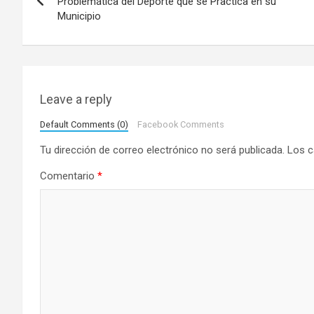
a
Problemática del Deporte que se Practica en su
Municipio
v
e
g
Leave a reply
a
Default Comments (0)
Facebook Comments
c
Tu dirección de correo electrónico no será publicada.
Los c
i
Comentario
*
ó
n
d
e