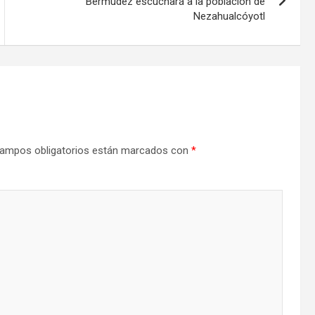
Bermúdez escuchará a la población de
Nezahualcóyotl
ampos obligatorios están marcados con
*