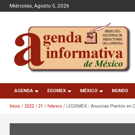
S
Miércoles, Agosto 5, 2026
a
l
t
a
r
a
l
c
o
n
t
Agenda Informativa
e
n
AGENDA
EDOMEX
MÉXICO
MUNDO
i
d
o
Inicio
2022
21
febrero
LEGISMEX.- Anuncian Plantón en C