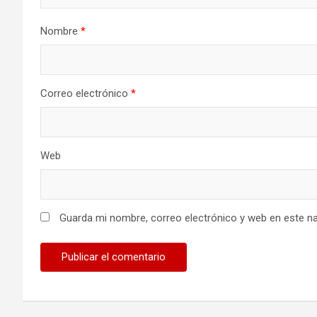
e
n
Nombre
*
t
r
Correo electrónico
*
a
d
Web
a
s
Guarda mi nombre, correo electrónico y web en este n