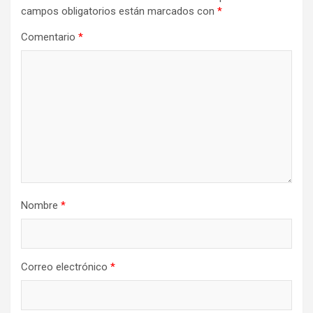
d
campos obligatorios están marcados con
*
e
Comentario
*
e
n
t
r
a
d
a
Nombre
*
s
Correo electrónico
*