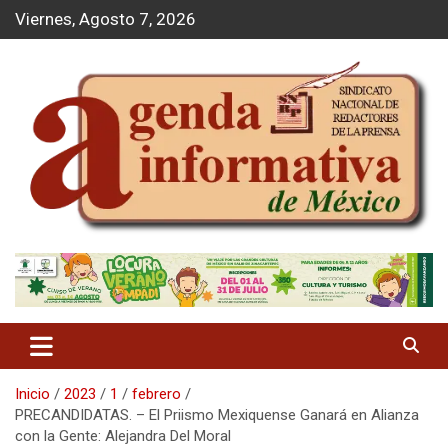
S
Viernes, Agosto 7, 2026
a
l
t
a
r
a
l
c
o
n
t
Agenda Informativa
e
n
i
d
o
Inicio
2023
1
febrero
PRECANDIDATAS. – El Priismo Mexiquense Ganará en Alianza
con la Gente: Alejandra Del Moral