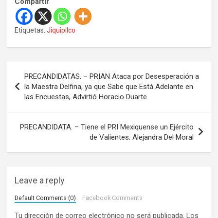
Compartir
Etiquetas:
Jiquipilco
N
PRECANDIDATAS. – PRIAN Ataca por Desesperación a
a
la Maestra Delfina, ya que Sabe que Está Adelante en
las Encuestas, Advirtió Horacio Duarte
v
e
PRECANDIDATA. – Tiene el PRI Mexiquense un Ejército
g
de Valientes: Alejandra Del Moral
a
c
i
Leave a reply
ó
Default Comments (0)
Facebook Comments
n
Tu dirección de correo electrónico no será publicada.
Los