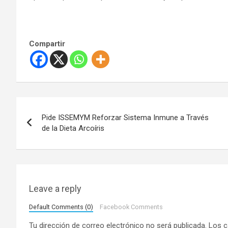
Compartir
N
Pide ISSEMYM Reforzar Sistema Inmune a Través
a
de la Dieta Arcoíris
v
e
g
Leave a reply
a
Default Comments (0)
Facebook Comments
Tu dirección de correo electrónico no será publicada.
Los c