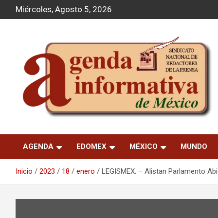
S
Miércoles, Agosto 5, 2026
a
l
t
a
r
a
l
c
o
n
t
Agenda Informativa
e
n
AGENDA
EDOMEX
MÉXICO
MUNDO
i
d
o
Inicio
2023
18
enero
LEGISMEX. – Alistan Parlamento Abi