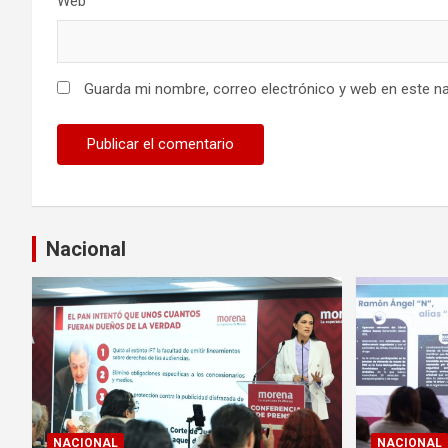
Web
d
a
s
Guarda mi nombre, correo electrónico y web en este n
Nacional
NACIONAL
NACIONAL