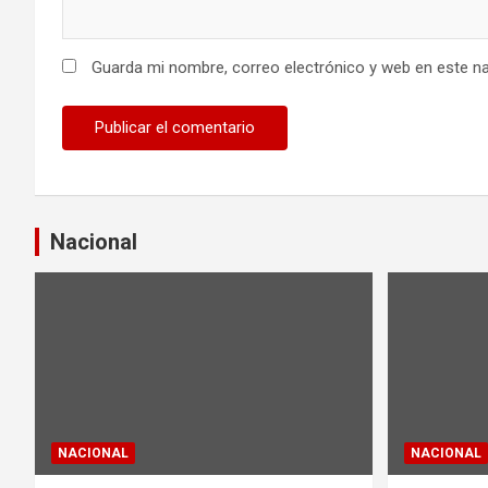
a
Guarda mi nombre, correo electrónico y web en este n
s
Nacional
NACIONAL
NACIONAL