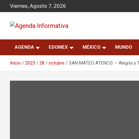
S
Viernes, Agosto 7, 2026
a
l
t
a
Agenda Informativa
r
a
AGENDA
EDOMEX
MÉXICO
MUNDO
l
c
o
Inicio
2023
28
octubre
SAN MATEO ATENCO. – Alegría y Tr
n
t
e
n
i
d
o