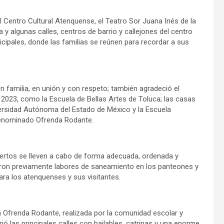
el Centro Cultural Atenquense, el Teatro Sor Juana Inés de la
 y algunas calles, centros de barrio y callejones del centro
cipales, donde las familias se reúnen para recordar a sus
en familia, en unión y con respeto; también agradeció el
 2023, como la Escuela de Bellas Artes de Toluca; las casas
versidad Autónoma del Estado de México y la Escuela
 denominado Ofrenda Rodante.
uertos se lleven a cabo de forma adecuada, ordenada y
aron previamente labores de saneamiento en los panteones y
ara los atenquenses y sus visitantes.
 Ofrenda Rodante, realizada por la comunidad escolar y
ió las principales calles con bailables, catrinas y una enorme