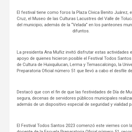
El festival tiene como foros la Plaza Cívica Benito Juárez, 
Cruz, el Museo de las Culturas Lacustres del Valle de Toluca
del municipio; además de la “Velada” en los panteones muni
difuntos.
La presidenta Ana Muñiz invitó disfrutar estas actividades 
apoyo de quienes hicieron posible el Festival Todos Santos
de Cultura de Huixquilucan, Lerma y Temascalcingo, la Uni
Preparatoria Oficial número 51 que llevó a cabo el desfile
Destacó que con el fin de que las festividades de Día de M
segura, decenas de servidores públicos municipales realiz
además de un dispositivo especial de seguridad y vialidad p
El Festival Todos Santos 2023 comenzó este viernes con la
docente de la Escuela Preparatoria Oficial número 51, recorr