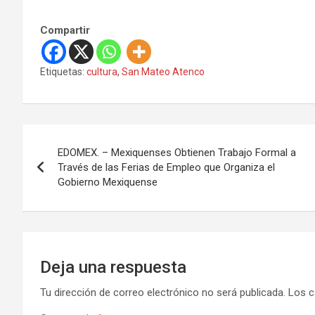
Compartir
Etiquetas:
cultura
,
San Mateo Atenco
N
EDOMEX. – Mexiquenses Obtienen Trabajo Formal a
a
Través de las Ferias de Empleo que Organiza el
Gobierno Mexiquense
v
e
g
Deja una respuesta
a
Tu dirección de correo electrónico no será publicada.
Los c
c