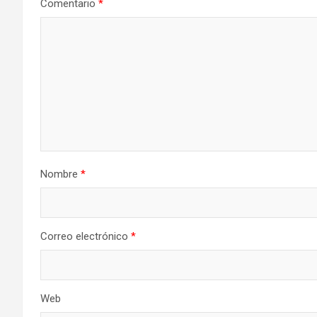
Comentario
*
i
ó
n
d
e
e
Nombre
*
n
t
Correo electrónico
*
r
a
Web
d