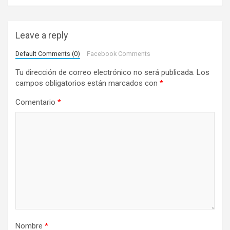
g
a
Leave a reply
c
i
Default Comments (0)
Facebook Comments
ó
Tu dirección de correo electrónico no será publicada.
Los
campos obligatorios están marcados con
*
n
d
Comentario
*
e
e
n
t
r
a
d
Nombre
*