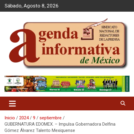
S
Sábado, Agosto 8, 2026
a
l
t
a
r
a
l
c
o
n
t
Agenda Informativa
e
n
i
d
o
Inicio
2024
9
septiembre
GUBERNATURA EDOMEX. – Impulsa Gobernadora Delfina
Gómez Álvarez Talento Mexiquense