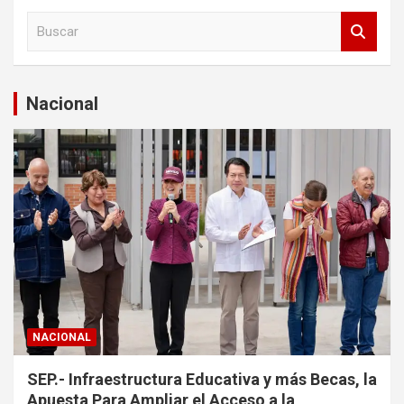
B
u
s
c
a
Nacional
r
NACIONAL
SEP.- Infraestructura Educativa y más Becas, la
Apuesta Para Ampliar el Acceso a la