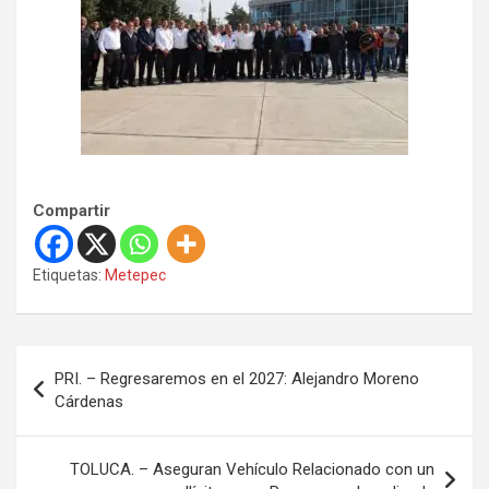
Compartir
Etiquetas:
Metepec
N
PRI. – Regresaremos en el 2027: Alejandro Moreno
a
Cárdenas
v
e
TOLUCA. – Aseguran Vehículo Relacionado con un