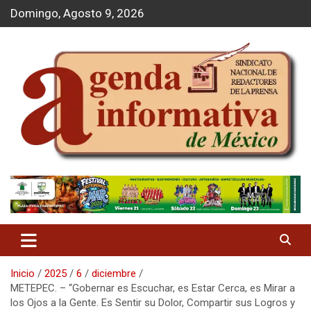
S
Domingo, Agosto 9, 2026
a
l
t
a
r
a
l
c
o
n
t
Agenda Informativa
e
n
i
d
o
Inicio
2025
6
diciembre
METEPEC. – “Gobernar es Escuchar, es Estar Cerca, es Mirar a
los Ojos a la Gente. Es Sentir su Dolor, Compartir sus Logros y