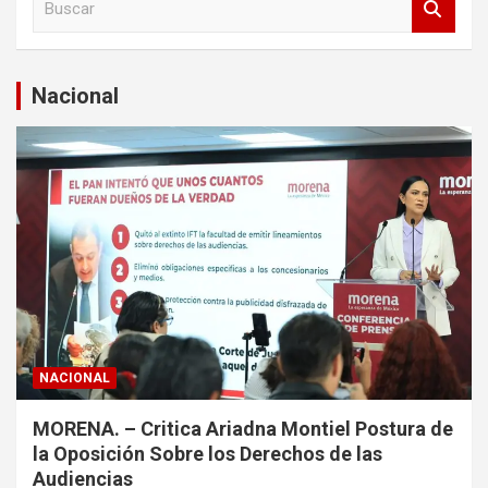
u
s
c
a
Nacional
r
NACIONAL
MORENA. – Critica Ariadna Montiel Postura de
la Oposición Sobre los Derechos de las
Audiencias