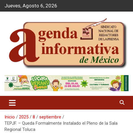
S
Jueves, Agosto 6, 2026
a
l
t
a
r
a
l
c
o
n
t
Agenda Informativa
e
n
i
d
o
Inicio
2025
8
septiembre
TEPJF. – Queda Formalmente Instalado el Pleno de la Sala
Regional Toluca