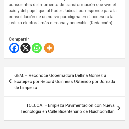
conscientes del momento de transformación que vive el
país y del papel que al Poder Judicial corresponde para la
consolidación de un nuevo paradigma en el acceso a la
justicia electoral más cercana y accesible. (Redacción)
Compartir
N
GEM. – Reconoce Gobernadora Delfina Gómez a
a
Ecatepec por Récord Guinness Obtenido por Jornada
de Limpieza
v
e
TOLUCA. – Empieza Pavimentación con Nueva
g
Tecnología en Calle Bicentenario de Huichochitlán
a
c