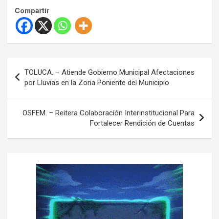
Compartir
N
TOLUCA. – Atiende Gobierno Municipal Afectaciones
a
por Lluvias en la Zona Poniente del Municipio
v
e
OSFEM. – Reitera Colaboración Interinstitucional Para
Fortalecer Rendición de Cuentas
g
a
c
i
ó
n