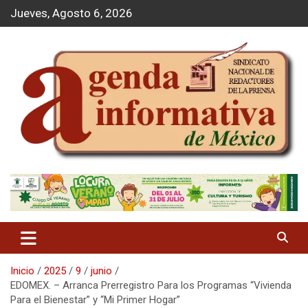
S
Jueves, Agosto 6, 2026
a
l
t
a
r
a
l
c
o
n
t
Agenda Informativa
e
n
i
d
o
Inicio
2025
9
junio
EDOMEX. – Arranca Prerregistro Para los Programas “Vivienda
Para el Bienestar” y “Mi Primer Hogar”