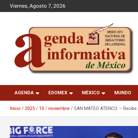
S
Viernes, Agosto 7, 2026
a
l
t
a
r
a
l
c
o
n
t
Agenda Informativa
e
n
AGENDA
EDOMEX
MÉXICO
MUNDO
i
d
o
Inicio
2025
10
noviembre
SAN MATEO ATENCO. – Recibe e