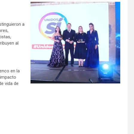
stinguieron a
ores,
istas,
ribuyen al
enco en la
o impacto
de vida de