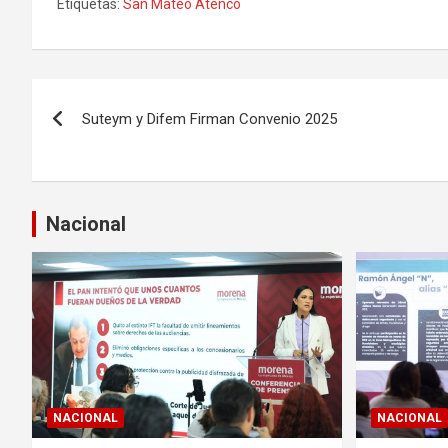
Etiquetas:
San Mateo Atenco
N
Suteym y Difem Firman Convenio 2025
a
v
e
Nacional
g
a
c
i
ó
NACIONAL
NACIONAL