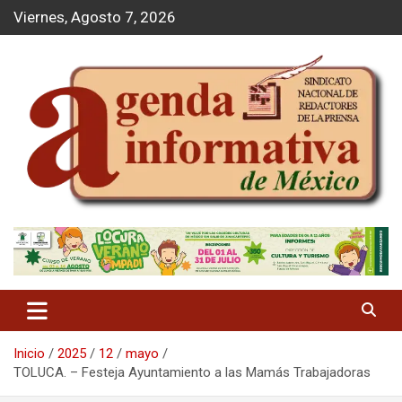
S
Viernes, Agosto 7, 2026
a
l
t
a
r
a
l
c
o
n
t
Agenda Informativa
e
n
i
d
o
Inicio
2025
12
mayo
TOLUCA. – Festeja Ayuntamiento a las Mamás Trabajadoras