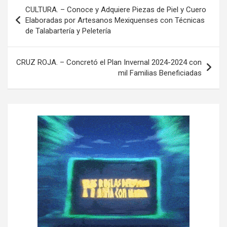
N
CULTURA. – Conoce y Adquiere Piezas de Piel y Cuero
a
Elaboradas por Artesanos Mexiquenses con Técnicas
de Talabartería y Peletería
v
e
CRUZ ROJA. – Concretó el Plan Invernal 2024-2024 con
g
mil Familias Beneficiadas
a
c
i
ó
n
d
e
e
n