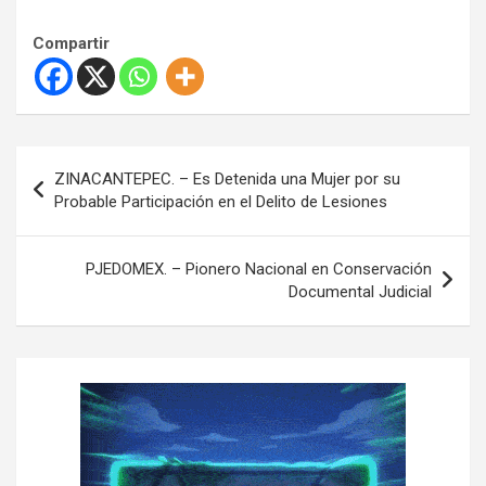
Compartir
N
ZINACANTEPEC. – Es Detenida una Mujer por su
a
Probable Participación en el Delito de Lesiones
v
e
PJEDOMEX. – Pionero Nacional en Conservación
Documental Judicial
g
a
c
i
ó
n