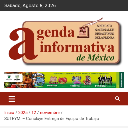
S
Sábado, Agosto 8, 2026
a
l
t
a
r
a
l
c
o
n
t
Agenda Informativa
e
n
i
d
o
Inicio
2025
12
noviembre
SUTEYM. – Concluye Entrega de Equipo de Trabajo