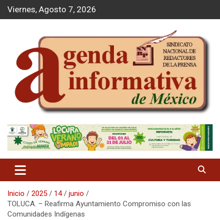
S
Viernes, Agosto 7, 2026
a
l
t
a
r
a
l
c
o
n
t
Agenda Informativa
e
n
i
d
o
Inicio
2025
14
junio
TOLUCA. – Reafirma Ayuntamiento Compromiso con las
Comunidades Indígenas