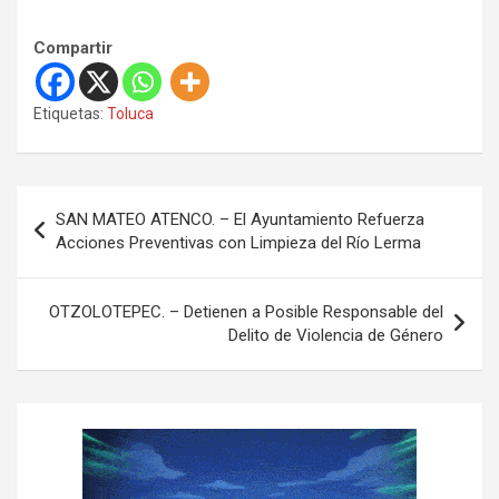
Compartir
Etiquetas:
Toluca
N
SAN MATEO ATENCO. – El Ayuntamiento Refuerza
a
Acciones Preventivas con Limpieza del Río Lerma
v
e
OTZOLOTEPEC. – Detienen a Posible Responsable del
Delito de Violencia de Género
g
a
c
i
ó