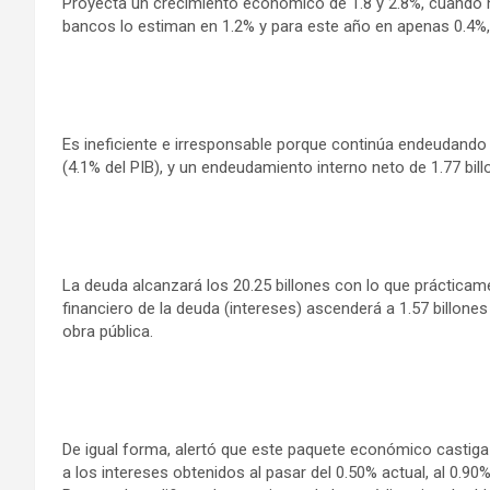
Proyecta un crecimiento económico de 1.8 y 2.8%, cuando h
bancos lo estiman en 1.2% y para este año en apenas 0.4%,
Es ineficiente e irresponsable porque continúa endeudando al
(4.1% del PIB), y un endeudamiento interno neto de 1.77 bil
La deuda alcanzará los 20.25 billones con lo que práctica
financiero de la deuda (intereses) ascenderá a 1.57 billone
obra pública.
De igual forma, alertó que este paquete económico castiga
a los intereses obtenidos al pasar del 0.50% actual, al 0.9