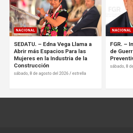
i
ó
n
NACIONAL
NACIONAL
d
SEDATU. – Edna Vega Llama a
FGR. – I
e
Abrir más Espacios Para las
de Guerr
Mujeres en la Industria de la
Preventi
e
Construcción
sábado, 8 d
n
sábado, 8 de agosto del 2026
estrella
t
r
a
d