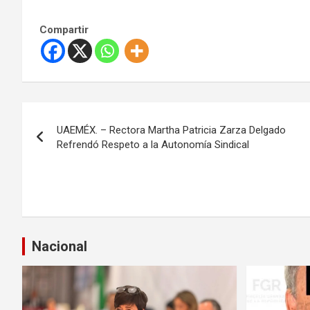
Compartir
N
UAEMÉX. – Rectora Martha Patricia Zarza Delgado
a
Refrendó Respeto a la Autonomía Sindical
v
e
g
Nacional
a
c