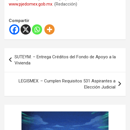
www.pjedomex.gob.mx
. (Redacción)
Compartir
N
SUTEYM. – Entrega Créditos del Fondo de Apoyo a la
a
Vivienda
v
e
LEGISMEX. – Cumplen Requisitos 531 Aspirantes a
Elección Judicial
g
a
c
i
ó