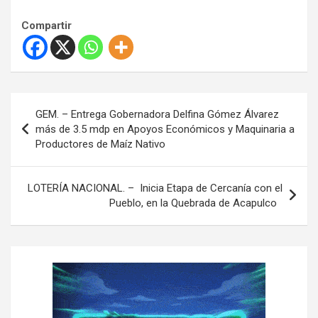
Compartir
N
GEM. – Entrega Gobernadora Delfina Gómez Álvarez
a
más de 3.5 mdp en Apoyos Económicos y Maquinaria a
Productores de Maíz Nativo
v
e
LOTERÍA NACIONAL. – Inicia Etapa de Cercanía con el
g
Pueblo, en la Quebrada de Acapulco
a
c
i
ó
n