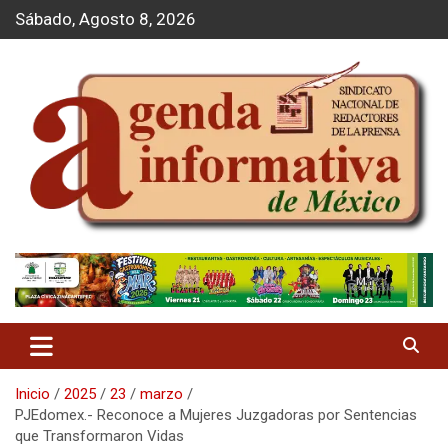
S
Sábado, Agosto 8, 2026
a
l
t
a
r
a
l
c
o
n
t
Agenda Informativa
e
n
i
d
o
Inicio
2025
23
marzo
PJEdomex.- Reconoce a Mujeres Juzgadoras por Sentencias
que Transformaron Vidas