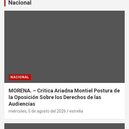
a
Nacional
r
NACIONAL
MORENA. – Critica Ariadna Montiel Postura de
la Oposición Sobre los Derechos de las
Audiencias
miércoles, 5 de agosto del 2026
estrella