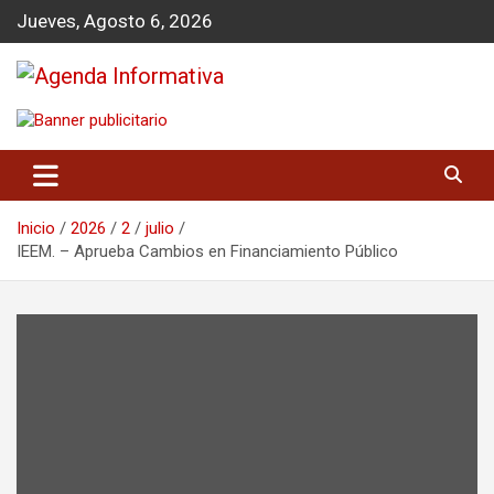
S
Jueves, Agosto 6, 2026
a
l
t
a
Agenda Informativa
r
a
l
c
o
Inicio
2026
2
julio
n
IEEM. – Aprueba Cambios en Financiamiento Público
t
e
n
i
d
o