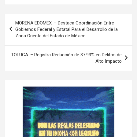
N
MORENA EDOMEX. – Destaca Coordinación Entre
a
Gobiernos Federal y Estatal Para el Desarrollo de la
Zona Oriente del Estado de México
v
e
TOLUCA. – Registra Reducción de 37.93% en Delitos de
g
Alto Impacto
a
c
i
ó
n
d
e
e