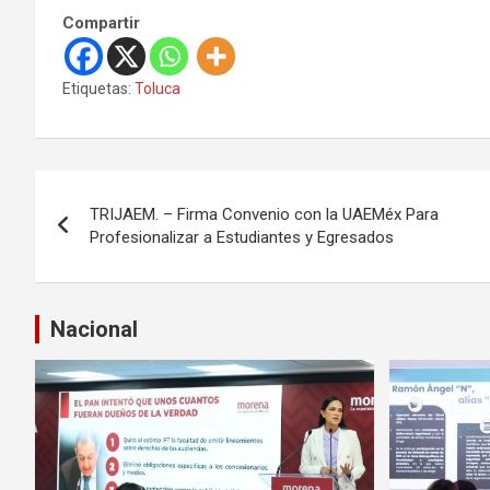
Compartir
Etiquetas:
Toluca
N
TRIJAEM. – Firma Convenio con la UAEMéx Para
a
Profesionalizar a Estudiantes y Egresados
v
e
Nacional
g
a
c