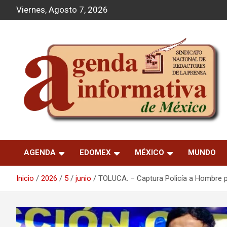
S
Viernes, Agosto 7, 2026
a
l
t
a
r
a
l
c
o
n
t
Agenda Informativa
e
n
AGENDA
EDOMEX
MÉXICO
MUNDO
i
d
o
Inicio
2026
5
junio
TOLUCA. – Captura Policía a Hombre 